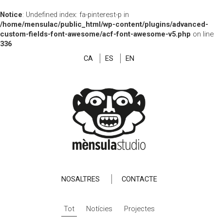
Notice
: Undefined index: fa-pinterest-p in
/home/mensulac/public_html/wp-content/plugins/advanced-
custom-fields-font-awesome/acf-font-awesome-v5.php
on line
336
CA
ES
EN
NOSALTRES
CONTACTE
Tot
Notícies
Projectes