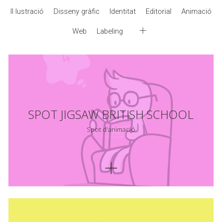
Il·lustració
Disseny gràfic
Identitat
Editorial
Animació
Web
Labeling
SPOT JIGSAW BRITISH SCHOOL
Spot d'animació