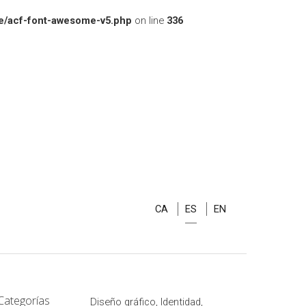
e/acf-font-awesome-v5.php
on line
336
CA
ES
EN
Categorías
Diseño gráfico, Identidad,