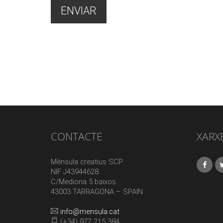
CONTACTE
XARX
Mènsula creatius SCP
NIF J43944628
C/Mediona 5 baixos
43003 TARRAGONA – SPAIN
info@mensula.cat
(+34) 977 215 384