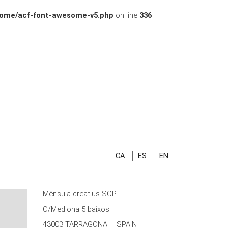
some/acf-font-awesome-v5.php
on line
336
CA
ES
EN
Mènsula creatius SCP
C/Mediona 5 baixos
43003 TARRAGONA – SPAIN