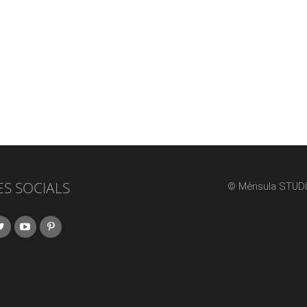
ES SOCIALS
© Mènsula STUDI